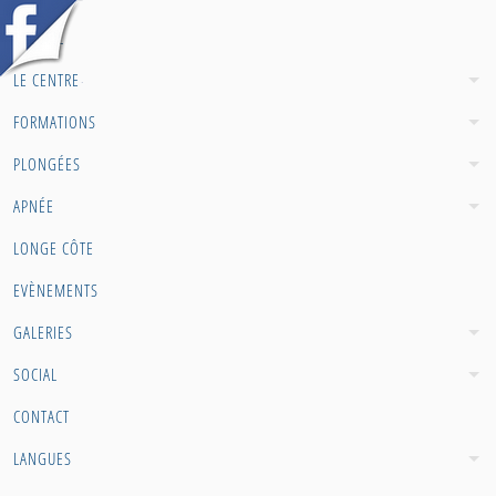
ACCUEIL
LE CENTRE
FORMATIONS
x
Infos PADI
PLONGÉES
APNÉE
Archimède Djerba a été le
premier Dive Resort PADI de
LONGE CÔTE
Tunisie, et l'unique MARES
Diving Center
EVÈNEMENTS
GALERIES
Facebook
SOCIAL
CONTACT
Visitez et aimez notre page
LANGUES
officielle Facebook